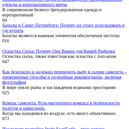
одежды и корпоративного мерча
В современном бизнесе брендированная одежда и
корпоративный
0
4
Бахилы в Санкт-Петербурге: Почему их стоит использовать и
где купить
Бахилы являются важным элементом обеспечения чистоты
0
16
Оснастка Соска: Почему Она Важна для Вашей Рыбалки
Оснастка соска, также известная как оснастка с поп-апом
0
47
Как безопасно и надежно перевозить рыбу в салоне самолета –
проверенные способы и подробные рекомендации, включая
фотографии
В мире ловли рыбы и наслаждения водными просторами
0
25
Компас самолета. Роль магнитного компаса в безопасности
полетов и навигации.
Когда мы находимся во воздухе, есть много объективных
0
72
Исследуем подробно Insitu ScanEagle – дрон нового