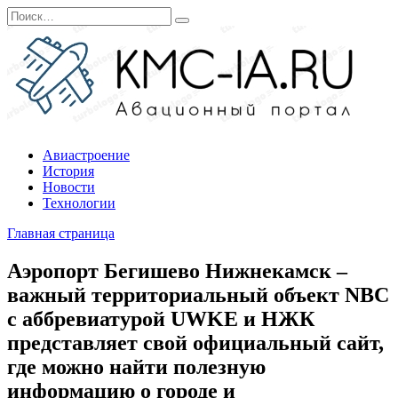
Перейти
Search
к
for:
содержанию
Авиастроение
История
Новости
Технологии
Главная страница
Аэропорт Бегишево Нижнекамск –
важный территориальный объект NBC
с аббревиатурой UWKE и НЖК
представляет свой официальный сайт,
где можно найти полезную
информацию о городе и