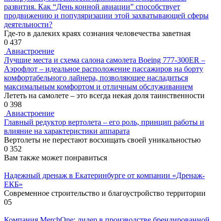
развития. Как “День конной авиации” способствует
продвижению и популяризации этой захватывающей сферы
деятельности?
Где-то в далеких краях сознания человечества заветная
0
437
Авиастроение
Лучшие места и схема салона самолета Boeing 777-300ER –
Аэрофлот – идеальное расположение пассажиров на борту
комфортабельного лайнера, позволяющее насладиться
максимальным комфортом и отличным обслуживанием
Лететь на самолете – это всегда некая доля таинственности
0
398
Авиастроение
Главный редуктор вертолета – его роль, принцип работы и
влияние на характеристики аппарата
Вертолеты не перестают восхищать своей уникальностью
0
352
Вам также может понравиться
Надежный дренаж в Екатеринбурге от компании «Дренаж-
ЕКБ»
Современное строительство и благоустройство территории
0
5
Компания MerchOne: лидер в производстве брендированной