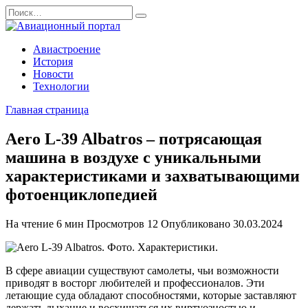
Перейти
Search
к
for:
содержанию
Авиастроение
История
Новости
Технологии
Главная страница
Aero L-39 Albatros – потрясающая
машина в воздухе с уникальными
характеристиками и захватывающими
фотоенциклопедией
На чтение
6 мин
Просмотров
12
Опубликовано
30.03.2024
В сфере авиации существуют самолеты, чьи возможности
приводят в восторг любителей и профессионалов. Эти
летающие суда обладают способностями, которые заставляют
держать дыхание и восхищаться их виртуозностью и