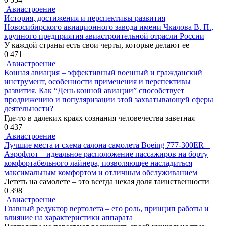
Авиастроение
История, достижения и перспективы развития
Новосибирского авиационного завода имени Чкалова В. П.,
крупного предприятия авиастроительной отрасли России
У каждой страны есть свои черты, которые делают ее
0
471
Авиастроение
Конная авиация – эффективный военный и гражданский
инструмент, особенности применения и перспективы
развития. Как “День конной авиации” способствует
продвижению и популяризации этой захватывающей сферы
деятельности?
Где-то в далеких краях сознания человечества заветная
0
437
Авиастроение
Лучшие места и схема салона самолета Boeing 777-300ER –
Аэрофлот – идеальное расположение пассажиров на борту
комфортабельного лайнера, позволяющее насладиться
максимальным комфортом и отличным обслуживанием
Лететь на самолете – это всегда некая доля таинственности
0
398
Авиастроение
Главный редуктор вертолета – его роль, принцип работы и
влияние на характеристики аппарата