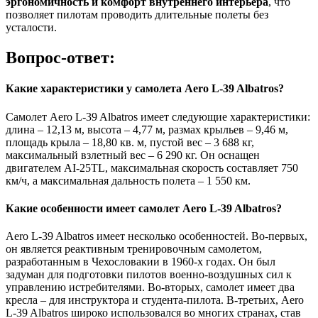
эргономичность и комфорт внутреннего интерьера
, что
позволяет пилотам проводить длительные полеты без
усталости.
Вопрос-ответ:
Какие характеристики у самолета Aero L-39 Albatros?
Самолет Aero L-39 Albatros имеет следующие характеристики:
длина – 12,13 м, высота – 4,77 м, размах крыльев – 9,46 м,
площадь крыла – 18,80 кв. м, пустой вес – 3 688 кг,
максимальный взлетный вес – 6 290 кг. Он оснащен
двигателем AI-25TL, максимальная скорость составляет 750
км/ч, а максимальная дальность полета – 1 550 км.
Какие особенности имеет самолет Aero L-39 Albatros?
Aero L-39 Albatros имеет несколько особенностей. Во-первых,
он является реактивным тренировочным самолетом,
разработанным в Чехословакии в 1960-х годах. Он был
задуман для подготовки пилотов военно-воздушных сил к
управлению истребителями. Во-вторых, самолет имеет два
кресла – для инструктора и студента-пилота. В-третьих, Aero
L-39 Albatros широко использовался во многих странах, став