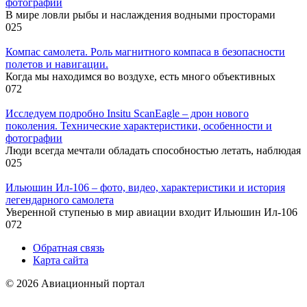
фотографии
В мире ловли рыбы и наслаждения водными просторами
0
25
Компас самолета. Роль магнитного компаса в безопасности
полетов и навигации.
Когда мы находимся во воздухе, есть много объективных
0
72
Исследуем подробно Insitu ScanEagle – дрон нового
поколения. Технические характеристики, особенности и
фотографии
Люди всегда мечтали обладать способностью летать, наблюдая
0
25
Ильюшин Ил-106 – фото, видео, характеристики и история
легендарного самолета
Уверенной ступенью в мир авиации входит Ильюшин Ил-106
0
72
Обратная связь
Карта сайта
© 2026 Авиационный портал