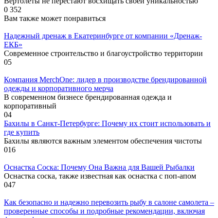
Вертолеты не перестают восхищать своей уникальностью
0
352
Вам также может понравиться
Надежный дренаж в Екатеринбурге от компании «Дренаж-
ЕКБ»
Современное строительство и благоустройство территории
0
5
Компания MerchOne: лидер в производстве брендированной
одежды и корпоративного мерча
В современном бизнесе брендированная одежда и
корпоративный
0
4
Бахилы в Санкт-Петербурге: Почему их стоит использовать и
где купить
Бахилы являются важным элементом обеспечения чистоты
0
16
Оснастка Соска: Почему Она Важна для Вашей Рыбалки
Оснастка соска, также известная как оснастка с поп-апом
0
47
Как безопасно и надежно перевозить рыбу в салоне самолета –
проверенные способы и подробные рекомендации, включая