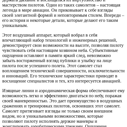
мастерством пилотов. Один из таких самолетов – настоящая
легенда в мире авиации. Он приковывает к себе взгляды
своей элегантной формой и неповторимым стилем. Впереди –
его история и некоторые детали, которые делают его таким
уникальным.
Этот воздушный аппарат, который вобрал в себя
впечатляющий набор технологий и инженерных решений,
демонстрирует свои возможности на высоте, позволяя пилоту
чувствовать себя настоящим хозяином неба. Субъективные
ощущения оставляют в памяти яркий след, невозможно
забыть восторженный взгляд публики и улыбку на лице
пилота после успешного полета. Этот самолет стал
воплощением технической совершенности, исключительности
и инноваций. Его технические характеристики приводят в
восхищение специалистов и тех, кто интересуется авиацией.
Изящные линии и аэродинамическая форма обеспечивают ему
возможность легко и эффективно двигаться по небу, поражая
своей маневренностью. Это дает преимущество в воздушных
сражениях и тренировках пилотов, освоивших этот самолет.
Самолет притягивает взгляды не только своим внешним
видом, но и уникальными возможностями, которые
позволяют пилоту исполнять дерзкие маневры и
жонглировать аэробатическими трюками. Ощущение