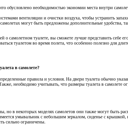
что обусловлено необходимостью экономии места внутри самоле
истемами вентиляции и очистки воздуха, чтобы устранить запа
самолетах могут быть предложены дополнительные удобства, так
о самолетном туалете, вы сможете лучше представить себе его
ваться туалетом во время полета, что особенно полезно для дли
уалета в самолете?
ределенные правила и условия. На двери туалета обычно указано
 Также, необходимо учитывать, что размеры туалета в самолете 
ны, но в некоторых моделях самолетов они также могут быть рас
меется умывальник с небольшим зеркалом, сиденье с крышкой, к
ыть сильно ограничены.