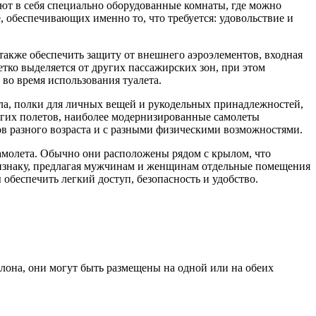
ают в себя специально оборудованные комнаты, где можно
 обеспечивающих именно то, что требуется: удовольствие и
также обеспечить защиту от внешнего аэроэлементов, входная
етко выделяется от других пассажирских зон, при этом
во время использования туалета.
ала, полки для личных вещей и рукодельных принадлежностей,
лгих полетов, наиболее модернизированные самолеты
в разного возраста и с разными физическими возможностями.
самолета. Обычно они расположены рядом с крылом, что
признаку, предлагая мужчинам и женщинам отдельные помещения
 обеспечить легкий доступ, безопасность и удобство.
алона, они могут быть размещены на одной или на обеих