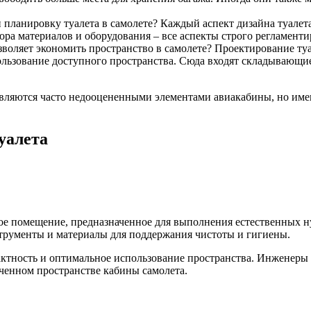
 планировку туалета в самолете? Каждый аспект дизайна туалета
ора материалов и оборудования – все аспекты строго регламе
зволяет экономить пространство в самолете? Проектирование ту
льзование доступного пространства. Сюда входят складывающие
 являются часто недооцененными элементами авиакабины, но име
уалета
ное помещение, предназначенное для выполнения естественных н
нструменты и материалы для поддержания чистоты и гигиены.
пактность и оптимальное использование пространства. Инженер
ченном пространстве кабины самолета.