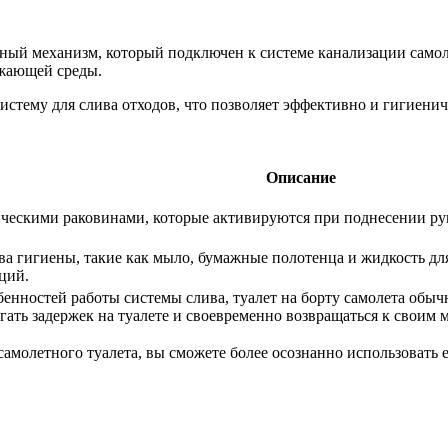
ьный механизм, который подключен к системе канализации самоле
ужающей среды.
ему для слива отходов, что позволяет эффективно и гигиенично
Описание
ескими раковинами, которые активируются при поднесении рук
тва гигиены, такие как мыло, бумажные полотенца и жидкость д
ций.
бенностей работы системы слива, туалет на борту самолета обы
ать задержек на туалете и своевременно возвращаться к своим м
самолетного туалета, вы сможете более осознанно использовать е