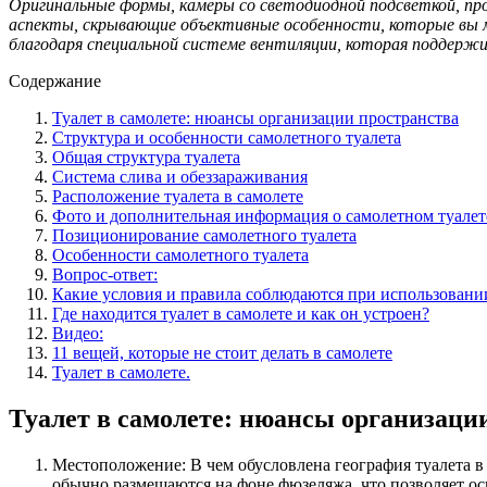
Оригинальные формы, камеры со светодиодной подсветкой, про
аспекты, скрывающие объективные особенности, которые вы м
благодаря специальной системе вентиляции, которая поддерж
Содержание
Туалет в самолете: нюансы организации пространства
Структура и особенности самолетного туалета
Общая структура туалета
Система слива и обеззараживания
Расположение туалета в самолете
Фото и дополнительная информация о самолетном туалет
Позиционирование самолетного туалета
Особенности самолетного туалета
Вопрос-ответ:
Какие условия и правила соблюдаются при использовании
Где находится туалет в самолете и как он устроен?
Видео:
11 вещей, которые не стоит делать в самолете
Туалет в самолете.
Туалет в самолете: нюансы организаци
Местоположение: В чем обусловлена география туалета в 
обычно размещаются на фоне фюзеляжа, что позволяет ос