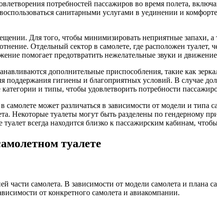
довлетворения потребностей пассажиров во время полета, включ
воспользоваться санитарными услугами в уединении и комфорте,
ещении. Для того, чтобы минимизировать неприятные запахи, а 
отнение. Отдельный сектор в самолете, где расположен туалет, ч
жение помогает предотвратить нежелательные звуки и движение 
танавливаются дополнительные приспособления, такие как зерк
ля поддержания гигиены и благоприятных условий. В случае до
категории и типы, чтобы удовлетворить потребности пассажиро
в самолете может различаться в зависимости от модели и типа 
лета. Некоторые туалеты могут быть разделены по гендерному 
 туалет всегда находится близко к пассажирским кабинам, чтобы
самолетном туалете
й части самолета. В зависимости от модели самолета и плана с
ависимости от конкретного самолета и авиакомпании.