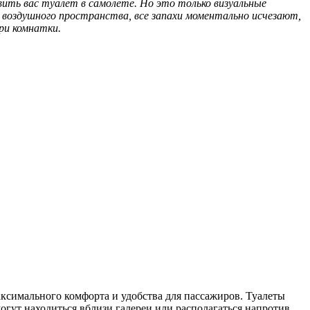
вить вас туалет в самолете. Но это только визуальные
 воздушного пространства, все запахи моментально исчезают,
ри комнатки.
аксимального комфорта и удобства для пассажиров. Туалеты
огут находиться вблизи галереи или располагаться напротив