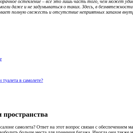
зрачное остекление – все это лишь часть того, чем может уди
огли даже и не задумываться о таких. Здесь, в безмятежности
ивает полную свежесть и отсутствие неприятных запахов внут
е
 туалета в самолете?
и пространства
салоне самолета? Ответ на этот вопрос связан с обеспечением м
вободить больше места для хранения багажа. Иногда они также м