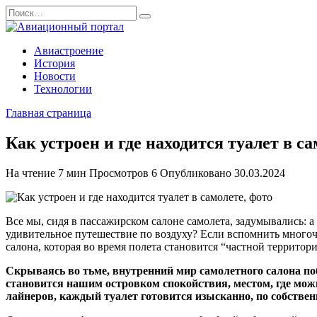
Перейти
Search
к
for:
содержанию
Авиастроение
История
Новости
Технологии
Главная страница
Как устроен и где находится туалет 
На чтение
7 мин
Просмотров
6
Опубликовано
30.03.2024
Все мы, сидя в пассажирском салоне самолета, задумывались: а
удивительное путешествие по воздуху? Если вспомнить многочи
салона, которая во время полета становится “частной территор
Скрываясь во тьме, внутренний мир самолетного салона по
становится нашим островком спокойствия, местом, где мож
лайнеров, каждый туалет готовится изысканно, по собстве