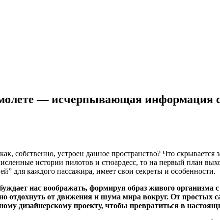
в самолете — исчерпывающая информация
 как, собственно, устроен данное пространство? Что скрывается
сленные истории пилотов и стюардесс, то на первый план выход
ией” для каждого пассажира, имеет свои секреты и особенности.
буждает нас воображать, формируя образ живого организма 
но отдохнуть от движения и шума мира вокруг. От простых 
нному дизайнерскому проекту, чтобы превратиться в настоящ