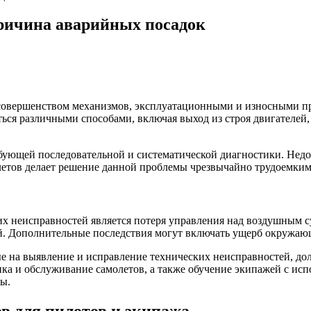
причина аварийных посадок
совершенством механизмов, эксплуатационными и износными пр
ться различными способами, включая выход из строя двигателей
бующей последовательной и систематической диагностики. Недо
летов делает решение данной проблемы чрезвычайно трудоемким
х неисправностей является потеря управления над воздушным с
. Дополнительные последствия могут включать ущерб окружающ
 на выявление и исправление технических неисправностей, до
ка и обслуживание самолетов, а также обучение экипажей с ис
ы.