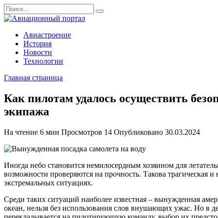
Перейти
Search
к
for:
содержанию
Авиастроение
История
Новости
Технологии
Главная страница
Как пилотам удалось осуществить безоп
экипажа
На чтение
6 мин
Просмотров
14
Опубликовано
30.03.2024
Иногда небо становится немилосердным хозяином для летатель
возможности проверяются на прочность. Такова трагическая и 
экстремальных ситуациях.
Среди таких ситуаций наиболее известная – вынужденная амери
океан, нельзя без использования слов внушающих ужас. Но в де
перекладывается на пилотирующую команду, выбор их предстои