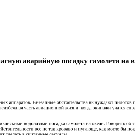
асную аварийную посадку самолета на в
ных аппаратов. Внезапные обстоятельства вынуждают пилотов п
неизбежная часть авиационной жизни, когда экипажи учатся спр
канскими водолазами посадка самолета на океан. Говорить об э
йствительности все не так кроваво и пугающе, как могло бы пока
т сделать в считанные секунды.