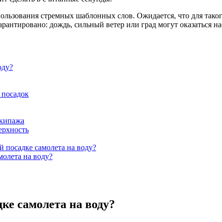
спользования стремных шаблонных слов. Ожидается, что для так
арантировано: дождь, сильный ветер или град могут оказаться н
оду?
 посадок
экипажа
ерхность
 посадке самолета на воду?
молета на воду?
ке самолета на воду?