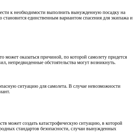
вести к необходимости выполнить вынужденную посадку на
то становится единственным вариантом спасения для экипажа и
то может оказаться причиной, по которой самолету придется
вил, непредвиденные обстоятельства могут возникнуть.
т опасную ситуацию для самолета. В случае невозможности
иант.
ьств может создать катастрофическую ситуацию, в которой
ародных стандартов безопасности, случаи вынужденных