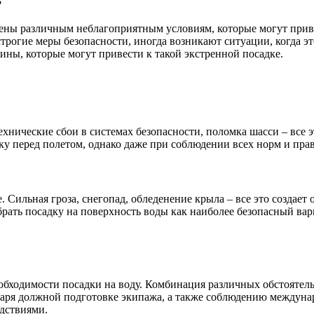
жены различным неблагоприятным условиям, которые могут при
трогие меры безопасности, иногда возникают ситуации, когда э
ны, которые могут привести к такой экстренной посадке.
ехнические сбои в системах безопасности, поломка шасси – все э
ку перед полетом, однако даже при соблюдении всех норм и пра
. Сильная гроза, снегопад, обледенение крыла – все это создае
рать посадку на поверхность воды как наиболее безопасный вар
еобходимости посадки на воду. Комбинация различных обстоятел
одаря должной подготовке экипажа, а также соблюдению междун
дствиями.