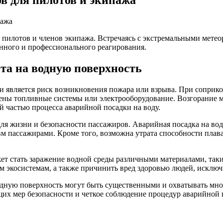
в для пилотов и экипажа
 пилотов и членов экипажа. Встречаясь с экстремальными мете
нного и профессионального реагирования.
та на водную поверхность
 является риск возникновения пожара или взрыва. При соприко
ены топливные системы или электрооборудование. Возгорание м
 частью процесса аварийной посадки на воду.
ля жизни и безопасности пассажиров. Аварийная посадка на во
м пассажирами. Кроме того, возможна утрата способности плава
т стать заражение водной среды различными материалами, таки
м экосистемам, а также причинить вред здоровью людей, исклю
одную поверхность могут быть существенными и охватывать множ
щих мер безопасности и четкое соблюдение процедур аварийной 