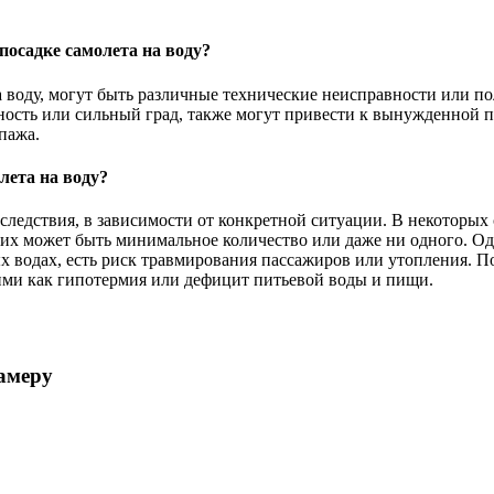
осадке самолета на воду?
оду, могут быть различные технические неисправности или пол
тность или сильный град, также могут привести к вынужденной 
пажа.
лета на воду?
ледствия, в зависимости от конкретной ситуации. В некоторых 
х может быть минимальное количество или даже ни одного. Одн
х водах, есть риск травмирования пассажиров или утопления. П
ими как гипотермия или дефицит питьевой воды и пищи.
амеру