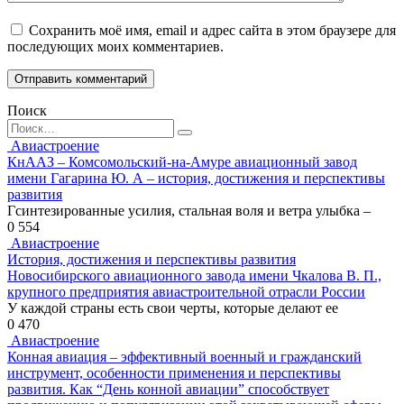
Сохранить моё имя, email и адрес сайта в этом браузере для
последующих моих комментариев.
Поиск
Search
for:
Авиастроение
КнААЗ – Комсомольский-на-Амуре авиационный завод
имени Гагарина Ю. А – история, достижения и перспективы
развития
Гсинтезированные усилия, стальная воля и ветра улыбка –
0
554
Авиастроение
История, достижения и перспективы развития
Новосибирского авиационного завода имени Чкалова В. П.,
крупного предприятия авиастроительной отрасли России
У каждой страны есть свои черты, которые делают ее
0
470
Авиастроение
Конная авиация – эффективный военный и гражданский
инструмент, особенности применения и перспективы
развития. Как “День конной авиации” способствует