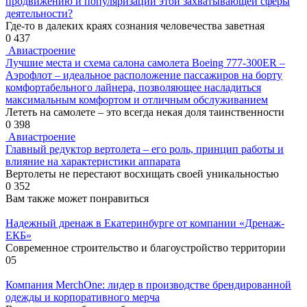
продвижению и популяризации этой захватывающей сферы
деятельности?
Где-то в далеких краях сознания человечества заветная
0
437
Авиастроение
Лучшие места и схема салона самолета Boeing 777-300ER –
Аэрофлот – идеальное расположение пассажиров на борту
комфортабельного лайнера, позволяющее насладиться
максимальным комфортом и отличным обслуживанием
Лететь на самолете – это всегда некая доля таинственности
0
398
Авиастроение
Главный редуктор вертолета – его роль, принцип работы и
влияние на характеристики аппарата
Вертолеты не перестают восхищать своей уникальностью
0
352
Вам также может понравиться
Надежный дренаж в Екатеринбурге от компании «Дренаж-
ЕКБ»
Современное строительство и благоустройство территории
0
5
Компания MerchOne: лидер в производстве брендированной
одежды и корпоративного мерча