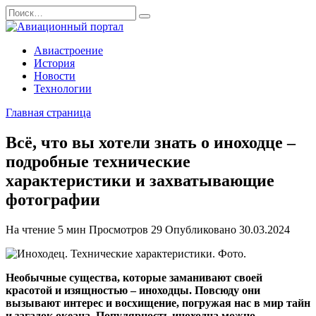
Перейти
Search
к
for:
содержанию
Авиастроение
История
Новости
Технологии
Главная страница
Всё, что вы хотели знать о иноходце –
подробные технические
характеристики и захватывающие
фотографии
На чтение
5 мин
Просмотров
29
Опубликовано
30.03.2024
Необычные существа, которые заманивают своей
красотой и изящностью – иноходцы. Повсюду они
вызывают интерес и восхищение, погружая нас в мир тайн
и загадок океана. Популярность иноходца можно