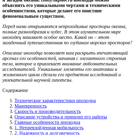
объяснить его уникальными чертами и техническими
особенностями, которые делают его поистине
феноменальным существом.
Перед нами открываются непроходимые просторы океана,
полные разнообразия и чудес. В этом изумительном мире
иноходец занимает особое место. Какой он – этот
загадочный путешественник по глубинам морских просторов?
Описание иноходца позволяет нам раскрыть впечатляющий
арсенал его особенностей, начиная с элегантного строения
тела, которое и привлекает внимание любознательных
исследователей. Уникальные элементы его анатомии и
жизненного цикла сделали его предметом исследований и
увлекательной научной гипотезы.
Содержание
Технические характеристики иноходца
Маневренность
Скорость и производительность
Описание устройства и принцип его работы
Главные особенности иноходца
1. Непревзойденная мобильность
2. Надежность и долговечность