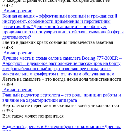
У каждой страны есть свои черты, которые делают ее
0
472
Авиастроение
Конная авиация – эффективный военный и гражданский
инструмент, особенности применения и перспективы
развития. Как “День конной авиации” способствует
продвижению и популяризации этой захватывающей сферы
деятельности?
Где-то в далеких краях сознания человечества заветная
0
438
Авиастроение
Лучшие места и схема салона самолета Boeing 777-300ER –
Аэрофлот – идеальное расположение пассажиров на борту
комфортабельного лайнера, позволяющее насладиться
максимальным комфортом и отличным обслуживанием
Лететь на самолете – это всегда некая доля таинственности
0
399
Авиастроение
Главный редуктор вертолета – его роль, принцип работы и
влияние на характеристики аппарата
Вертолеты не перестают восхищать своей уникальностью
0
353
Вам также может понравиться
Надежный дренаж в Екатеринбурге от компании «Дренаж-