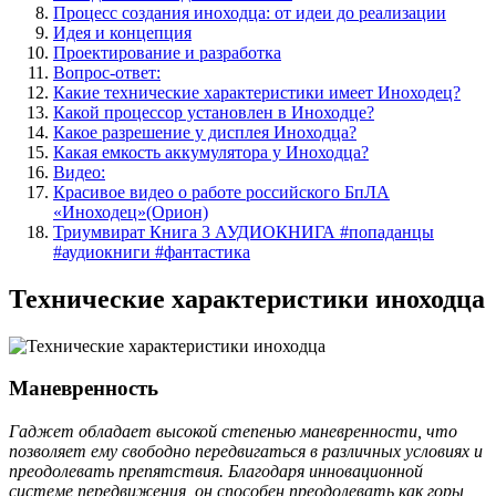
Процесс создания иноходца: от идеи до реализации
Идея и концепция
Проектирование и разработка
Вопрос-ответ:
Какие технические характеристики имеет Иноходец?
Какой процессор установлен в Иноходце?
Какое разрешение у дисплея Иноходца?
Какая емкость аккумулятора у Иноходца?
Видео:
Красивое видео о работе российского БпЛА
«Иноходец»(Орион)
Триумвират Книга 3 АУДИОКНИГА #попаданцы
#аудиокниги #фантастика
Технические характеристики иноходца
Маневренность
Гаджет обладает высокой степенью маневренности, что
позволяет ему свободно передвигаться в различных условиях и
преодолевать препятствия. Благодаря инновационной
системе передвижения, он способен преодолевать как горы,