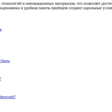
х технологий и инновационных материалов, что позволяет дост
родинамики и удобная панель приборов создают идеальные усло
a
Sierra
?
юбителей?