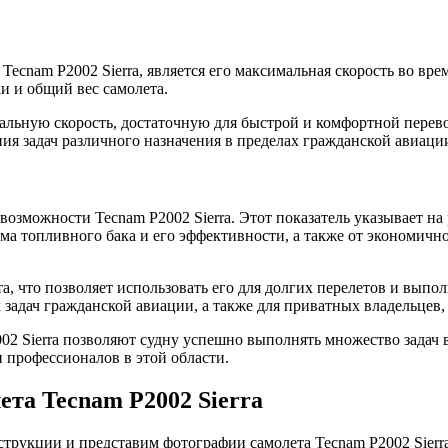
cnam P2002 Sierra, является его максимальная скорость во врем
и и общий вес самолета.
мальную скорость, достаточную для быстрой и комфортной перев
я задач различного назначения в пределах гражданской авиаци
зможности Tecnam P2002 Sierra. Этот показатель указывает на 
ема топливного бака и его эффективности, а также от экономич
а, что позволяет использовать его для долгих перелетов и выпол
 задач гражданской авиации, а также для приватных владельцев
02 Sierra позволяют судну успешно выполнять множество задач в
профессионалов в этой области.
ета Tecnam P2002 Sierra
рукции и представим фотографии самолета Tecnam P2002 Sierra,