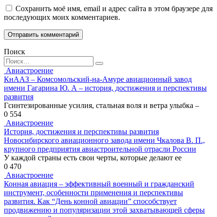
Сохранить моё имя, email и адрес сайта в этом браузере для
последующих моих комментариев.
Поиск
Search
for:
Авиастроение
КнААЗ – Комсомольский-на-Амуре авиационный завод
имени Гагарина Ю. А – история, достижения и перспективы
развития
Гсинтезированные усилия, стальная воля и ветра улыбка –
0
554
Авиастроение
История, достижения и перспективы развития
Новосибирского авиационного завода имени Чкалова В. П.,
крупного предприятия авиастроительной отрасли России
У каждой страны есть свои черты, которые делают ее
0
470
Авиастроение
Конная авиация – эффективный военный и гражданский
инструмент, особенности применения и перспективы
развития. Как “День конной авиации” способствует
продвижению и популяризации этой захватывающей сферы