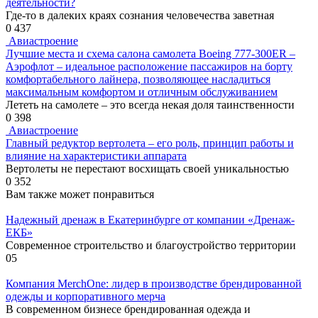
деятельности?
Где-то в далеких краях сознания человечества заветная
0
437
Авиастроение
Лучшие места и схема салона самолета Boeing 777-300ER –
Аэрофлот – идеальное расположение пассажиров на борту
комфортабельного лайнера, позволяющее насладиться
максимальным комфортом и отличным обслуживанием
Лететь на самолете – это всегда некая доля таинственности
0
398
Авиастроение
Главный редуктор вертолета – его роль, принцип работы и
влияние на характеристики аппарата
Вертолеты не перестают восхищать своей уникальностью
0
352
Вам также может понравиться
Надежный дренаж в Екатеринбурге от компании «Дренаж-
ЕКБ»
Современное строительство и благоустройство территории
0
5
Компания MerchOne: лидер в производстве брендированной
одежды и корпоративного мерча
В современном бизнесе брендированная одежда и