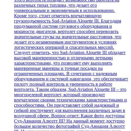
различных типах топлива, что делает его
универсальным и экономичным в использовании.
Кроме того, стоит отметить впечатляющую
грузоподъемность Sud-Aviation Alouette III. Благодаря
продуманной системе грузового оборудования и
мощности двигателя, вертолет способен перевозить
значительные грузы на значительные расстояния, что
делает его незаменимым инструментом в условиях
логистических операций и спасательных миссий.
Следует отметить, что Sud-Aviation Alouette III обладает
высокой маневренностью и отличными летными
характеристиками, что позволяет ему выполнять
маневренные маневры и точные посадки на
ограниченных площадях. В сочетании с надежным
оборудованием и системой навигации, это обеспечивает
пилоту полный контроль и уверенность в работе
вертолета. Таким образом, Sud-Aviation Alouette III – это
многоцелевой вертолет, который производит
впечатление своими техническими характеристиками и
способностями. Он представляет собой надежный и
гибкий инструмент для выполнения различных задач в
воздушной сфере. Вопрос-ответ: Какие фото доступны
Суд-Авиация Алюэтт III? На данный момент доступно
большое количество фотографий Суд-Авиация Алюэтт