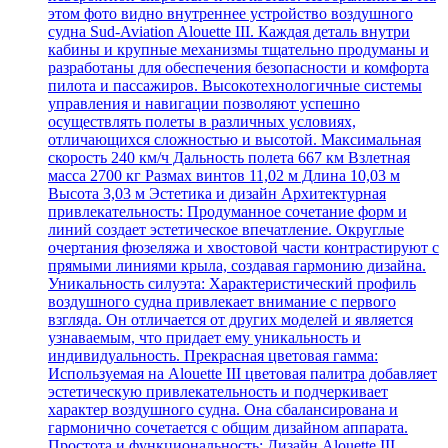
этом фото видно внутреннее устройство воздушного
судна Sud-Aviation Alouette III. Каждая деталь внутри
кабины и крупные механизмы тщательно продуманы и
разработаны для обеспечения безопасности и комфорта
пилота и пассажиров. Высокотехнологичные системы
управления и навигации позволяют успешно
осуществлять полеты в различных условиях,
отличающихся сложностью и высотой. Максимальная
скорость 240 км/ч Дальность полета 667 км Взлетная
масса 2700 кг Размах винтов 11,02 м Длина 10,03 м
Высота 3,03 м Эстетика и дизайн Архитектурная
привлекательность: Продуманное сочетание форм и
линий создает эстетическое впечатление. Округлые
очертания фюзеляжа и хвостовой части контрастируют с
прямыми линиями крыла, создавая гармонию дизайна.
Уникальность силуэта: Характеристический профиль
воздушного судна привлекает внимание с первого
взгляда. Он отличается от других моделей и является
узнаваемым, что придает ему уникальность и
индивидуальность. Прекрасная цветовая гамма:
Используемая на Alouette III цветовая палитра добавляет
эстетическую привлекательность и подчеркивает
характер воздушного судна. Она сбалансирована и
гармонично сочетается с общим дизайном аппарата.
Простота и функциональность: Дизайн Alouette III