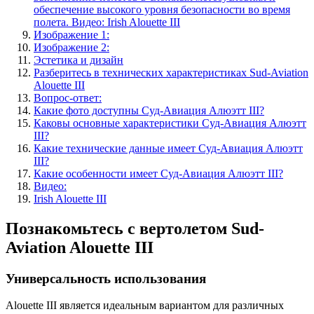
обеспечение высокого уровня безопасности во время
полета. Видео: Irish Alouette III
Изображение 1:
Изображение 2:
Эстетика и дизайн
Разберитесь в технических характеристиках Sud-Aviation
Alouette III
Вопрос-ответ:
Какие фото доступны Суд-Авиация Алюэтт III?
Каковы основные характеристики Суд-Авиация Алюэтт
III?
Какие технические данные имеет Суд-Авиация Алюэтт
III?
Какие особенности имеет Суд-Авиация Алюэтт III?
Видео:
Irish Alouette III
Познакомьтесь с вертолетом Sud-
Aviation Alouette III
Универсальность использования
Alouette III является идеальным вариантом для различных