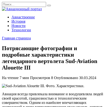
Перейти
Search
к
for:
содержанию
Авиастроение
История
Новости
Технологии
Главная страница
Потрясающие фотографии и
подробные характеристики
легендарного вертолета Sud-Aviation
Alouette III
На чтение
7 мин
Просмотров
8
Опубликовано
30.03.2024
Авиация всегда привлекала внимание и воодушевляла людей
своей красотой, грациозностью и технологическим
совершенством. Одним из наиболее впечатляющих
достижений в мире вертолетостроения стала модель, которая