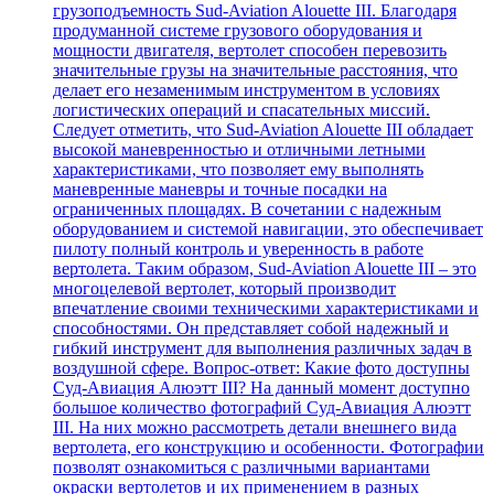
грузоподъемность Sud-Aviation Alouette III. Благодаря
продуманной системе грузового оборудования и
мощности двигателя, вертолет способен перевозить
значительные грузы на значительные расстояния, что
делает его незаменимым инструментом в условиях
логистических операций и спасательных миссий.
Следует отметить, что Sud-Aviation Alouette III обладает
высокой маневренностью и отличными летными
характеристиками, что позволяет ему выполнять
маневренные маневры и точные посадки на
ограниченных площадях. В сочетании с надежным
оборудованием и системой навигации, это обеспечивает
пилоту полный контроль и уверенность в работе
вертолета. Таким образом, Sud-Aviation Alouette III – это
многоцелевой вертолет, который производит
впечатление своими техническими характеристиками и
способностями. Он представляет собой надежный и
гибкий инструмент для выполнения различных задач в
воздушной сфере. Вопрос-ответ: Какие фото доступны
Суд-Авиация Алюэтт III? На данный момент доступно
большое количество фотографий Суд-Авиация Алюэтт
III. На них можно рассмотреть детали внешнего вида
вертолета, его конструкцию и особенности. Фотографии
позволят ознакомиться с различными вариантами
окраски вертолетов и их применением в разных