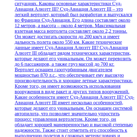
ситуациях. Каковы основные характеристики Суд-
Авиация Алюэтт III? Суд-Авиация Алюэтт III – это
легкий вертолет, который был разработан и выпускался
во Франции Суд-Авиация. Его длина составляет около
12 метров, а высота – около 4 метров. Максимальная
взлетная масса вертолета составляет около 2,2 тонны.
Он может достигать скорости до 200 км/ч и имеет
дальность полета около 550 км. Какие технические
данные имеет Суд-Авиация Алюэтт III? Суд-Авиация
Алюэтт III обладает рядом технических характеристик,
которые делают его уникальным. Он может перевозить
до 6 пассажиров, а также груз массой до 700 кг.
Вертолет оснащен газотурбинным двигателем
мощностью 870 л.с., что обеспечивает ему высокую
производительность и хорошие летные характеристики.
Кроме того, он имеет возможность использования
вооружения в виде ракет и других типов вооружений.
Какие особенности имеет Суд-Авиация Алюэтт III? Суд-
Авиация Алюэтт III имеет несколько особенностей,
которые делают его уникальным. Он оснащен системой
автопилота, что позволяет значительно упростить
процесс управления вертолетом. Кроме того, он
обладает хорошей маневренностью и высокой степенью
надежности. Также стоит отметить его способность к
выполнению полетов в сложных метеоусловиях и