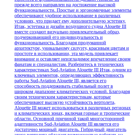
прежде всего направлен на достижение высокой
функциональности. Простые и эргономичные элементы
обеспечивают удобное использование в различных
условиях, что придает ему дополнительную эстетику.
Итак, эстетика и дизайн воздушного судна Alouette III
вместе создают визуально привлекательный образ,
подчеркивающий его индивидуальность и
функциональность. Благодаря продуманной
архитектуре, уникальному силуэту, красивым цветам и
простоте в использовании, эта модель привлекает
внимание и оставляет неизгладимое впечатление своим
фанатам и специалистам. Разберитесь в технических
характеристиках Sud-Aviation Alouette III Итак, одним из
ключевых элементов, определяющих эффективность
работы Sud-Aviation Alouette III, является его
способность поддерживать стабильный полет в
широком диапазоне климатических условий. Благодаря
своим техническим характеристикам, которые
обеспечивают высокую устойчивость вертолета,
Alouette III может использоваться в различных регионах
и климатических зонах, включая горные и тропические
области. Основной причиной такой многосторонней
адаптивности Sud-Aviation Alouette III является его
достаточно мощный двигатель. Гибридный двигатель
этого вертолета обладает возможностью работать на