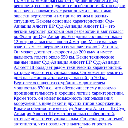
III. На них можно рассмотреть детали внешнего вида
вертолета, его конструкцию и особенности. Фотографии
позволят ознакомиться с различными вариантами
окраски вертолетов и их применением в разных
ситуациях. Каковы основные характеристики Суд-
Авиация Алюэтт III? Суд-Авиация Алюэтт III – это
легкий вертолет, который был разработан и выпускался
во Франции Суд-Авиация. Его длина составляет около
12 метров, а высота – около 4 метров. Максимальная
взлетная масса вертолета составляет около 2,2 тонны.
Он может достигать скорости до 200 км/ч и имеет
дальность полета около 550 км. Какие технические
данные имеет Суд-Авиация Алюэтт III? Суд-Авиация
Алюэтт III обладает рядом технических характеристик,
которые делают его уникальным. Он может перевозить
до 6 пассажиров, а также груз массой до 700 кг.
Вертолет оснащен газотурбинным двигателем
мощностью 870 л.с., что обеспечивает ему высокую
производительность и хорошие летные характеристики.
Кроме того, он имеет возможность использования
вооружения в виде ракет и других типов вооружений.
Какие особенности имеет Суд-Авиация Алюэтт III? Суд-
Авиация Алюэтт III имеет несколько особенностей,
которые делают его уникальным. Он оснащен системой
автопилота, что позволяет значительно упростить