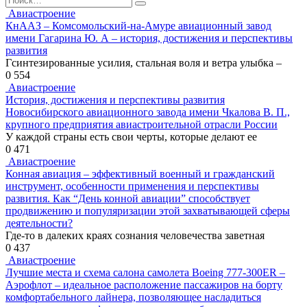
for:
Авиастроение
КнААЗ – Комсомольский-на-Амуре авиационный завод
имени Гагарина Ю. А – история, достижения и перспективы
развития
Гсинтезированные усилия, стальная воля и ветра улыбка –
0
554
Авиастроение
История, достижения и перспективы развития
Новосибирского авиационного завода имени Чкалова В. П.,
крупного предприятия авиастроительной отрасли России
У каждой страны есть свои черты, которые делают ее
0
471
Авиастроение
Конная авиация – эффективный военный и гражданский
инструмент, особенности применения и перспективы
развития. Как “День конной авиации” способствует
продвижению и популяризации этой захватывающей сферы
деятельности?
Где-то в далеких краях сознания человечества заветная
0
437
Авиастроение
Лучшие места и схема салона самолета Boeing 777-300ER –
Аэрофлот – идеальное расположение пассажиров на борту
комфортабельного лайнера, позволяющее насладиться