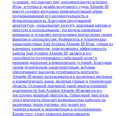
условиях, что придает ему дополнительную эстетику.
Итак, эстетика и дизайн воздушного судна Alouette III
вместе создают визуально привлекательный образ,
подчеркивающий его индивидуальность и
функциональность. Благодаря продуманной
архитектуре, уникальному силуэту, красивым цветам и
простоте в использовании, эта модель привлекает
внимание и оставляет неизгладимое впечатление своим
фанатам и специалистам. Разберитесь в технических
характеристиках Sud-Aviation Alouette III Итак, одним из
ключевых элементов, определяющих эффективность
работы Sud-Aviation Alouette III, является его
способность поддерживать стабильный полет в
широком диапазоне климатических условий. Благодаря
своим техническим характеристикам, которые
обеспечивают высокую устойчивость вертолета,
Alouette III может использоваться в различных регионах
и климатических зонах, включая горные и тропические
области. Основной причиной такой многосторонней
адаптивности Sud-Aviation Alouette III является его
достаточно мощный двигатель. Гибридный двигатель
этого вертолета обладает возможностью работать на
различных типах топлива, что делает его
универсальным и экономичным в использовании.
Кроме того, стоит отметить впечатляющую