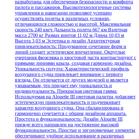
разработаны для обеспечения безопасности и комфорта
пилота и пассажиров. Высокотехнологичные системы
управления и навигации позволяют успешно
осуществлять полеты в различных условиях,
отличающихся сложностью и высотой. Максимальная
скорость 240 км/ч Дальность полета 667 км Взлетная
масса 2700 кг Размах винтов 11,02 м Длина 10,03 м
Высота 3,03 м Эстетика и дизайн Архитектурная
привлекательность: Продуманное сочетание форм и
линий создает эстетическое впечатление. Округлые
очертания фюзеляжа и хвостовой части контрастируют с
прямыми линиями крыла, создавая гармонию дизайна.
Уникальность силуэта: Характеристический профиль
воздушного судна привлекает внимание с первого
взгляда. Он отличается от других моделей и является
узнаваемым, что придает ему уникальность и
индивидуальность. Прекрасная цветовая гамма:
Используемая на Alouette III цветовая палитра добавляет
эстетическую привлекательность и подчеркивает
характер воздушного судна. Она сбалансирована и
гармонично сочетается с общим дизайном аппарата.
Простота и функциональность: Дизайн Alouette III
прежде всего направлен на достижение высокой
функциональности. Простые и эргономичные элементы
обеспечивают удобное использование в различных