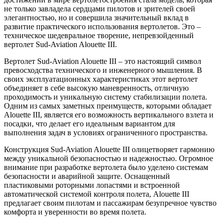
не только завладела сердцами пилотов и зрителей своей
элегантностью, но и совершила значительный вклад в
развитие практического использования вертолетов. Это –
техническое шедевральное творение, непревзойденный
вертолет Sud-Aviation Alouette III.
Вертолет Sud-Aviation Alouette III – это настоящий символ
превосходства технического и инженерного мышления. В
своих эксплуатационных характеристиках этот вертолет
объединяет в себе высокую маневренность, отличную
проходимость и уникальную систему стабилизации полета.
Одним из самых заметных преимуществ, которыми обладает
Alouette III, является его возможность вертикального взлета и
посадки, что делает его идеальным вариантом для
выполнения задач в условиях ограниченного пространства.
Конструкция Sud-Aviation Alouette III олицетворяет гармонию
между уникальной безопасностью и надежностью. Огромное
внимание при разработке вертолета было уделено системам
безопасности и аварийной защите. Оснащенный
пластиковыми роторными лопастями и встроенной
автоматической системой контроля полета, Alouette III
предлагает своим пилотам и пассажирам безупречное чувство
комфорта и уверенности во время полета.