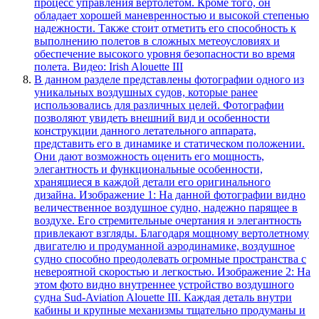
процесс управления вертолетом. Кроме того, он
обладает хорошей маневренностью и высокой степенью
надежности. Также стоит отметить его способность к
выполнению полетов в сложных метеоусловиях и
обеспечение высокого уровня безопасности во время
полета. Видео: Irish Alouette III
В данном разделе представлены фотографии одного из
уникальных воздушных судов, которые ранее
использовались для различных целей. Фотографии
позволяют увидеть внешний вид и особенности
конструкции данного летательного аппарата,
представить его в динамике и статическом положении.
Они дают возможность оценить его мощность,
элегантность и функциональные особенности,
хранящиеся в каждой детали его оригинального
дизайна. Изображение 1: На данной фотографии видно
величественное воздушное судно, надежно парящее в
воздухе. Его стремительные очертания и элегантность
привлекают взгляды. Благодаря мощному вертолетному
двигателю и продуманной аэродинамике, воздушное
судно способно преодолевать огромные пространства с
невероятной скоростью и легкостью. Изображение 2: На
этом фото видно внутреннее устройство воздушного
судна Sud-Aviation Alouette III. Каждая деталь внутри
кабины и крупные механизмы тщательно продуманы и