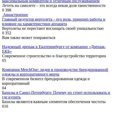
максимальным комфортом и отличным обслуживанием
Лететь на самолете – это всегда некая доля таинственности
0
398
Авиастроение
Главный редуктор вертолета – его роль, принцип работы и
влияние на характеристики аппарата
Вертолеты не перестают восхищать своей уникальностью
0
352
Вам также может понравиться
Надежный дренаж в Екатеринбурге от компании «Дренаж-
ЕКБ»
Современное строительство и благоустройство территории
0
5
Компания MerchOne: лидер в производстве брендированной
одежды и корпоративного мерча
В современном бизнесе брендированная одежда и
корпоративный
0
4
Бахилы в Санкт-Петербурге: Почему их стоит использовать и
где купить
Бахилы являются важным элементом обеспечения чистоты
0
16