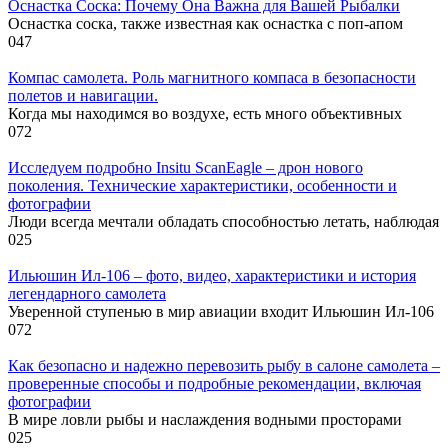
Оснастка Соска: Почему Она Важна для Вашей Рыбалки
Оснастка соска, также известная как оснастка с поп-апом
0
47
Компас самолета. Роль магнитного компаса в безопасности
полетов и навигации.
Когда мы находимся во воздухе, есть много объективных
0
72
Исследуем подробно Insitu ScanEagle – дрон нового
поколения. Технические характеристики, особенности и
фотографии
Люди всегда мечтали обладать способностью летать, наблюдая
0
25
Ильюшин Ил-106 – фото, видео, характеристики и история
легендарного самолета
Уверенной ступенью в мир авиации входит Ильюшин Ил-106
0
72
Как безопасно и надежно перевозить рыбу в салоне самолета –
проверенные способы и подробные рекомендации, включая
фотографии
В мире ловли рыбы и наслаждения водными просторами
0
25