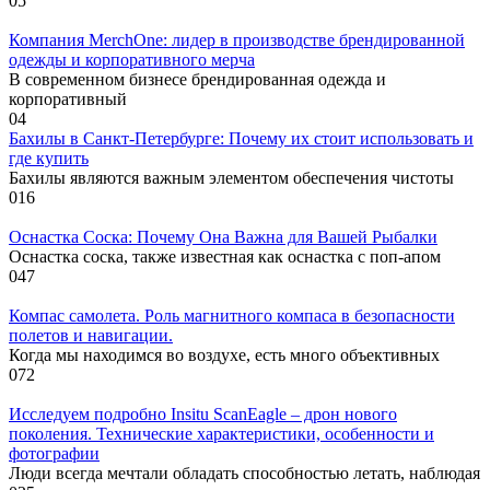
0
5
Компания MerchOne: лидер в производстве брендированной
одежды и корпоративного мерча
В современном бизнесе брендированная одежда и
корпоративный
0
4
Бахилы в Санкт-Петербурге: Почему их стоит использовать и
где купить
Бахилы являются важным элементом обеспечения чистоты
0
16
Оснастка Соска: Почему Она Важна для Вашей Рыбалки
Оснастка соска, также известная как оснастка с поп-апом
0
47
Компас самолета. Роль магнитного компаса в безопасности
полетов и навигации.
Когда мы находимся во воздухе, есть много объективных
0
72
Исследуем подробно Insitu ScanEagle – дрон нового
поколения. Технические характеристики, особенности и
фотографии
Люди всегда мечтали обладать способностью летать, наблюдая