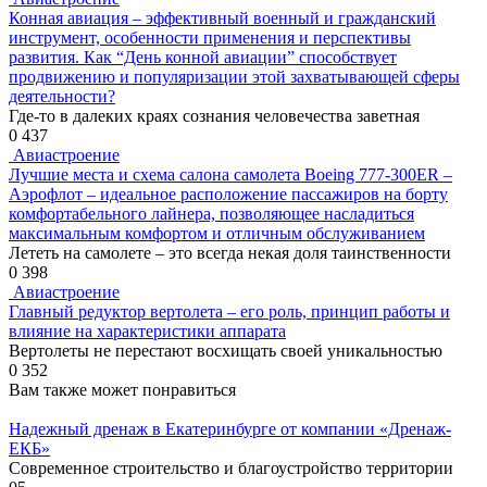
Конная авиация – эффективный военный и гражданский
инструмент, особенности применения и перспективы
развития. Как “День конной авиации” способствует
продвижению и популяризации этой захватывающей сферы
деятельности?
Где-то в далеких краях сознания человечества заветная
0
437
Авиастроение
Лучшие места и схема салона самолета Boeing 777-300ER –
Аэрофлот – идеальное расположение пассажиров на борту
комфортабельного лайнера, позволяющее насладиться
максимальным комфортом и отличным обслуживанием
Лететь на самолете – это всегда некая доля таинственности
0
398
Авиастроение
Главный редуктор вертолета – его роль, принцип работы и
влияние на характеристики аппарата
Вертолеты не перестают восхищать своей уникальностью
0
352
Вам также может понравиться
Надежный дренаж в Екатеринбурге от компании «Дренаж-
ЕКБ»
Современное строительство и благоустройство территории