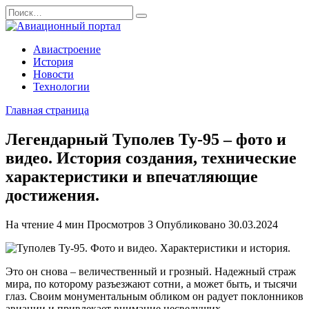
Перейти
Search
к
for:
содержанию
Авиастроение
История
Новости
Технологии
Главная страница
Легендарный Туполев Ту-95 – фото и
видео. История создания, технические
характеристики и впечатляющие
достижения.
На чтение
4 мин
Просмотров
3
Опубликовано
30.03.2024
Это он снова – величественный и грозный. Надежный страж
мира, по которому разъезжают сотни, а может быть, и тысячи
глаз. Своим монументальным обликом он радует поклонников
авиации и привлекает внимание несведущих.