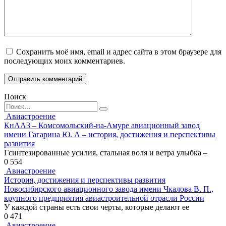
Сохранить моё имя, email и адрес сайта в этом браузере для
последующих моих комментариев.
Поиск
Search
for:
Авиастроение
КнААЗ – Комсомольский-на-Амуре авиационный завод
имени Гагарина Ю. А – история, достижения и перспективы
развития
Гсинтезированные усилия, стальная воля и ветра улыбка –
0
554
Авиастроение
История, достижения и перспективы развития
Новосибирского авиационного завода имени Чкалова В. П.,
крупного предприятия авиастроительной отрасли России
У каждой страны есть свои черты, которые делают ее
0
471
Авиастроение