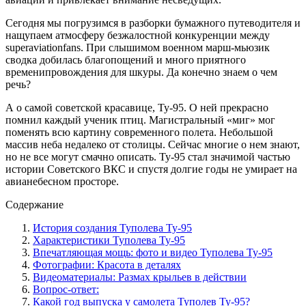
Сегодня мы погрузимся в разборки бумажного путеводителя и
нащупаем атмосферу безжалостной конкуренции между
superaviationfans. При слышимом военном марш-мьюзик
сводка добилась благопощений и много приятного
временипровождения для шкуры. Да конечно знаем о чем
речь?
А о самой советской красавице, Ту-95. О ней прекрасно
помнил каждый ученик птиц. Магистральный «миг» мог
поменять всю картину современного полета. Небольшой
массив неба недалеко от столицы. Сейчас многие о нем знают,
но не все могут смачно описать. Ту-95 стал значимой частью
истории Советского ВКС и спустя долгие годы не умирает на
авианебесном просторе.
Содержание
История создания Туполева Ту-95
Характеристики Туполева Ту-95
Впечатляющая мощь: фото и видео Туполева Ту-95
Фотографии: Красота в деталях
Видеоматериалы: Размах крыльев в действии
Вопрос-ответ:
Какой год выпуска у самолета Туполев Ту-95?