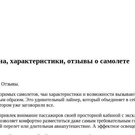
лона, характеристики, отзывы о самолете
оримых самолетов, чьи характеристики и возможности вызываю
ым образом. Это удивительный лайнер, который объединяет в се
тором уже заговорили все.
у привлек внимание пассажиров своей просторной кабиной с эк
позволяет комфортно разместиться даже самым требовательным г
ий перелет или длительная авиапутешествие. А эффектное освещ