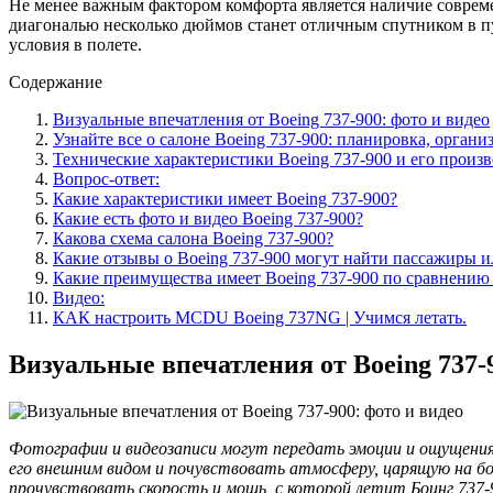
Не менее важным фактором комфорта является наличие соврем
диагональю несколько дюймов станет отличным спутником в п
условия в полете.
Содержание
Визуальные впечатления от Boeing 737-900: фото и видео
Узнайте все о салоне Boeing 737-900: планировка, органи
Технические характеристики Boeing 737-900 и его произв
Вопрос-ответ:
Какие характеристики имеет Boeing 737-900?
Какие есть фото и видео Boeing 737-900?
Какова схема салона Boeing 737-900?
Какие отзывы о Boeing 737-900 могут найти пассажиры 
Какие преимущества имеет Boeing 737-900 по сравнению
Видео:
КАК настроить MCDU Boeing 737NG | Учимся летать.
Визуальные впечатления от Boeing 737-9
Фотографии и видеозаписи могут передать эмоции и ощущения
его внешним видом и почувствовать атмосферу, царящую на б
прочувствовать скорость и мощь, с которой летит Боинг 737-