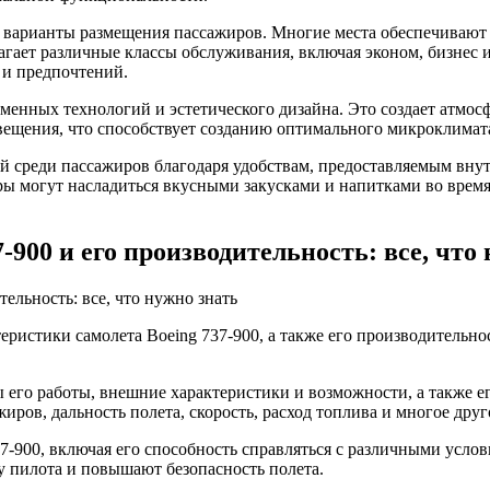
 варианты размещения пассажиров. Многие места обеспечивают 
агает различные классы обслуживания, включая эконом, бизнес 
и предпочтений.
еменных технологий и эстетического дизайна. Это создает атмо
вещения, что способствует созданию оптимального микроклимат
ей среди пассажиров благодаря удобствам, предоставляемым вну
ы могут насладиться вкусными закусками и напитками во время 
900 и его производительность: все, что
истики самолета Boeing 737-900, а также его производительност
ы его работы, внешние характеристики и возможности, а также 
ров, дальность полета, скорость, расход топлива и многое друг
-900, включая его способность справляться с различными услови
у пилота и повышают безопасность полета.