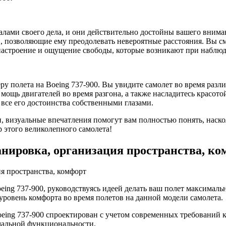
ми своего дела, и они действительно достойны вашего внимани
 позволяющие ему преодолевать невероятные расстояния. Вы смо
настроение и ощущение свободы, которые возникают при наблюд
 полета на Boeing 737-900. Вы увидите самолет во время различ
мощь двигателей во время разгона, а также насладитесь красот
 все его достоинства собственными глазами.
, визуальные впечатления помогут вам полностью понять, наско
 этого великолепного самолета!
ланировка, организация пространства, к
oeing 737-900, руководствуясь идеей делать ваш полет максима
ровень комфорта во время полетов на данной модели самолета.
Boeing 737-900 спроектирован с учетом современных требований 
мальной функциональности.