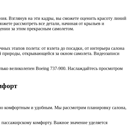
я. Взглянув на эти кадры, вы сможете оценить красоту линий
жете рассмотреть все детали, начиная от крыльев и
ении за этим прекрасным самолетом.
ных этапов полета: от взлета до посадки, от интерьера салона
ой природы, открывающейся за окном самолета. Видеозаписи
лько великолепен Boeing 737-900. Наслаждайтесь просмотром
омфорт
льно комфортным и удобным. Мы рассмотрим планировку салона,
к пассажирскому комфорту. Важное значение уделяется