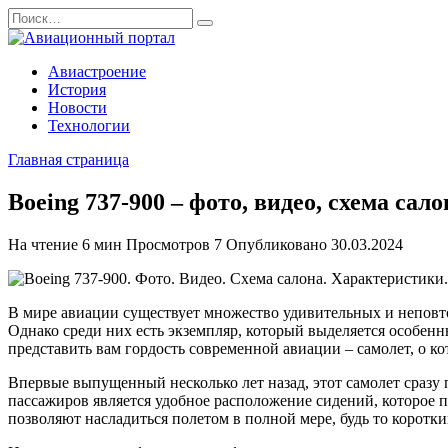
Перейти
Search
к
for:
содержанию
Авиастроение
История
Новости
Технологии
Главная страница
Boeing 737-900 – фото, видео, схема са
На чтение
6 мин
Просмотров
7
Опубликовано
30.03.2024
В мире авиации существует множество удивительных и неповт
Однако среди них есть экземпляр, который выделяется особенн
представить вам гордость современной авиации – самолет, о ко
Впервые выпущенный несколько лет назад, этот самолет сраз
пассажиров является удобное расположение сидений, которое 
позволяют насладиться полетом в полной мере, будь то коротк