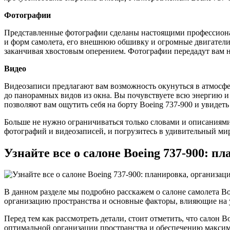
Фотографии
Представленные фотографии сделаны настоящими профессионала
и форм самолета, его внешнюю обшивку и огромные двигатели,
заканчивая хвостовым оперением. Фотографии передадут вам 
Видео
Видеозаписи предлагают вам возможность окунуться в атмосферу
до панорамных видов из окна. Вы почувствуете всю энергию и 
позволяют вам ощутить себя на борту Boeing 737-900 и увидеть
Больше не нужно ограничиваться только словами и описаниями
фотографий и видеозаписей, и погрузитесь в удивительный мир
Узнайте все о салоне Boeing 737-900: п
В данном разделе мы подробно расскажем о салоне самолета B
организацию пространства и основные факторы, влияющие на у
Перед тем как рассмотреть детали, стоит отметить, что салон 
оптимальной организации пространства и обеспечению макси