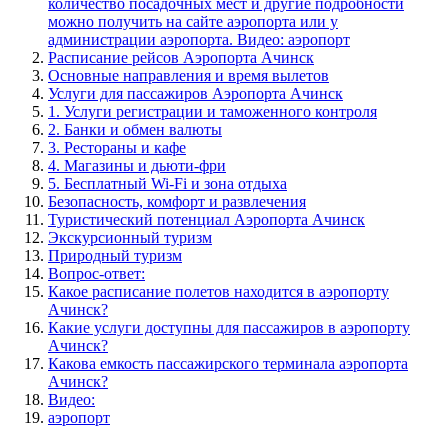
Расписание рейсов Аэропорта Ачинск
Основные направления и время вылетов
Услуги для пассажиров Аэропорта Ачинск
1. Услуги регистрации и таможенного контроля
2. Банки и обмен валюты
3. Рестораны и кафе
4. Магазины и дьюти-фри
5. Бесплатный Wi-Fi и зона отдыха
Безопасность, комфорт и развлечения
Туристический потенциал Аэропорта Ачинск
Экскурсионный туризм
Природный туризм
Вопрос-ответ:
Какое расписание полетов находится в аэропорту
Ачинск?
Какие услуги доступны для пассажиров в аэропорту
Ачинск?
Какова емкость пассажирского терминала аэропорта
Ачинск?
Видео:
аэропорт